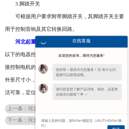
3.脚踏开关
可根据用户要求附带脚踏开关，其脚踏开关主要
用于控制音响及其它转换回路。
在线客服
河北起重联动台
主要用于交流50HZ,电压380V及
以下的电器控制之用，可广泛用于中小型起重机来直
欢迎您的咨询，期待为您服务!
接控制电机的起动，调速，制动和转向。该产品具有
您好呀～很高兴为您服务！😊 有什么问
题都可以跟我说哦。
外形尺寸小，整体结构严密，操作力小，手柄操作灵
请问您是想了解产品详情、报价，还是售
活可靠，定位明显准确，档位手感强等特点。
后相关问题呢？💬 ～
上一条：河北变频制动电阻柜
下一条：河北塔机专用联动台