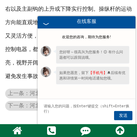
右以及主副钩的上升或下降实行控制。操纵杆的运动
在线客服
方向能直观地表示出控制对象的运动情况，兼之操作
又灵活方便，故可降低劳动强度。另外，体积较大的
欢迎您的咨询，期待为您服务!
控制电器，都设在驾驶座两侧，使驾驶部位光线明
您好呀～很高兴为您服务！😊 有什么问
题都可以跟我说哦。
亮，视野开阔，整洁舒适，这也有助于解决误操作和
如果您愿意，留下
【手机号】
🔔后续有优
避免发生事故。
惠和详情第一时间电话通知您哦。
上一条：河北变频制动电阻柜
下一条：河北起重机控制系统
发送