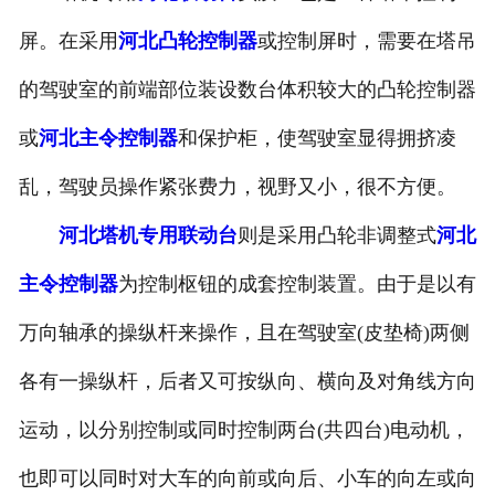
河北滤波器
屏。在采用
河北凸轮控制器
或控制屏时，需要在塔吊
的驾驶室的前端部位装设数台体积较大的凸轮控制器
河北触头总成
或
河北主令控制器
和保护柜，使驾驶室显得拥挤凌
乱，驾驶员操作紧张费力，视野又小，很不方便。
河北塔机专用联动台
则是采用凸轮非调整式
河北
主令控制器
为控制枢钮的成套控制装置。由于是以有
万向轴承的操纵杆来操作，且在驾驶室(皮垫椅)两侧
各有一操纵杆，后者又可按纵向、横向及对角线方向
运动，以分别控制或同时控制两台(共四台)电动机，
也即可以同时对大车的向前或向后、小车的向左或向