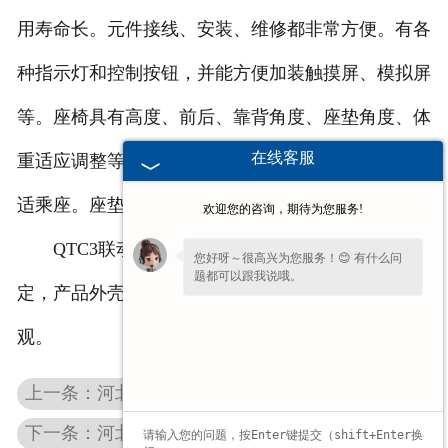
用寿命长。元件接线、安装、维修都非常方便。有各
种指示灯和控制按钮，并能方便加装触摸屏、模拟屏
等。座椅具有高度、前后、靠背角度、座垫角度、体
在线客服
重适应调整等功能，可满足不同身材、体重驾驶员舒
适乘座。座垫、靠背采用高回弹材料。
欢迎您的咨询，期待为您服务!
QTC3联动台的联动台为整体安装并可旋转或固
您好呀～很高兴为您服务！😊 有什么问
题都可以跟我说哦。
定，产品外壳部件均采用金属材料挤压成型，造型美
观。
上一条：河北变频制动电阻柜
下一条：河北TQK4联动台