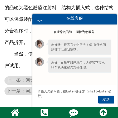
的凸轮为黑色酚醛注射料，结构为插入式，这种结构
在线客服
可以保障装配的时候位置的准确，还可以在需要触头
分合程序时，方便把任意凸轮取下，就不用把整台的
欢迎您的咨询，期待为您服务!
产品拆开。
您好呀～很高兴为您服务！😊 有什么问
题都可以跟我说哦。
当然，使用联动台的好处不仅如此，欢迎新老客
您好，在线客服已就位，方便说下需求
户试用。
吗？我快速帮您对接处理。
上一条：河北变频制动电阻柜
下一条：河北欧式起重机操作台
发送