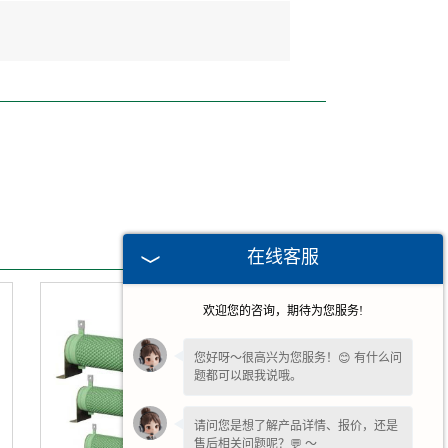
在线客服
欢迎您的咨询，期待为您服务!
您好呀～很高兴为您服务！😊 有什么问
题都可以跟我说哦。
请问您是想了解产品详情、报价，还是
售后相关问题呢？💬 ～