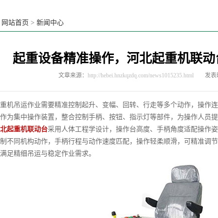
：
网站首页
>
新闻中心
起重设备精准操作，河北起重机联动
文章来源：
http://hebei.hnzkqzdq.com/news1015235.html
发表时
机吊运作业需要精准控制起升、变幅、回转、行走等多个动作，操作连
作为集中操作装置，整合控制手柄、按钮、指示灯等部件，为操作人员提
北起重机联动台
采用人体工程学设计，操作台高度、手柄角度适配操作姿
制不同机构动作，手柄行程与动作速度匹配，操作轻柔顺滑，可精准调节
满足精细吊运与稳定作业需求。