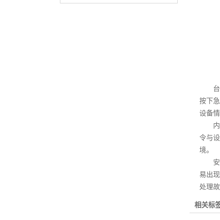
台面
按下急
设备情
内部
令与设
境。
安装
易出现
处理故
相关标签