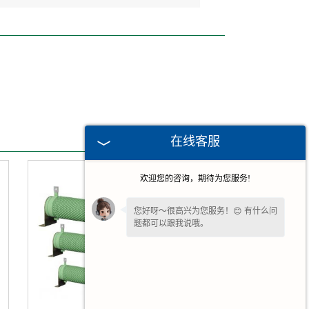
在线客服
欢迎您的咨询，期待为您服务!
您好呀～很高兴为您服务！😊 有什么问
题都可以跟我说哦。
如果您现在不方便电话，您留个
【微
信】
吧，咱们微信上聊！