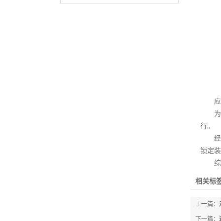
应用
为保
行。
经常
锁定装
综上
相关标签
上一篇：
下一篇：