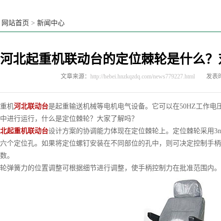
：
网站首页
>
新闻中心
河北起重机联动台的定位棘轮是什么？
文章来源：
http://hebei.hnzkqzdq.com/news779227.html
发表时
重机
河北联动台
是起重输送机械等电机电气设备。它可以在50HZ工作电压
中进行运行，什么是定位棘轮？大家了解吗？
北起重机联动台
设计方案的协调能力体现在定位棘轮上。定位棘轮采用3
六个定位孔。如果将定位螺钉安装在不同部位的孔中，则可决定控制手柄
数。
弹簧力的位置调整可根据细节进行调整，使手柄控制力在批准范围内。