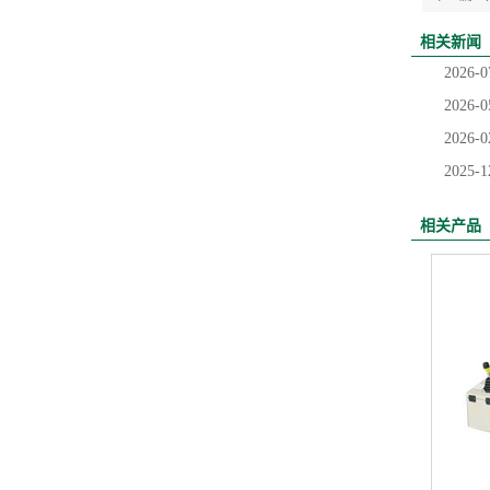
相关新闻
2026-0
2026-0
2026-0
2025-1
相关产品