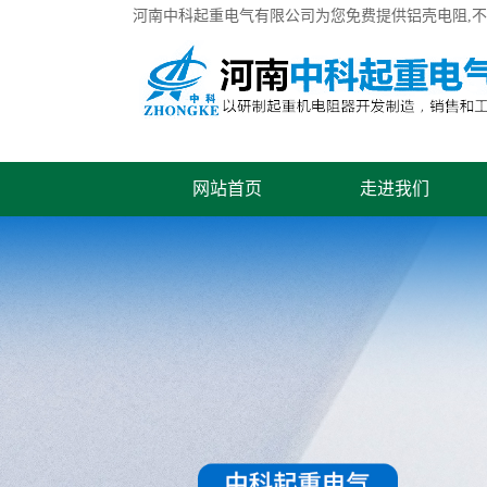
河南中科起重电气有限公司为您免费提供
铝壳电阻
,
网站首页
走进我们