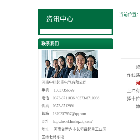
当前位置
资讯中心
联系我们
起
作线路
河南中科起重电气有限公司
河
手机： 13837356599
上冲有
电话：0373-8711036 / 0373-8710036
择十位
传真：0373-8712991
棘轮
邮箱：
1370257957@qq.com
网址：
http://hebei.hnzkqzdq.com/
地址： 河南省新乡市长垣县起重工业园
区纬七路东段