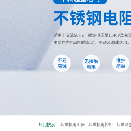
热门搜索：
起重机电阻器
起重机电控柜
起重调