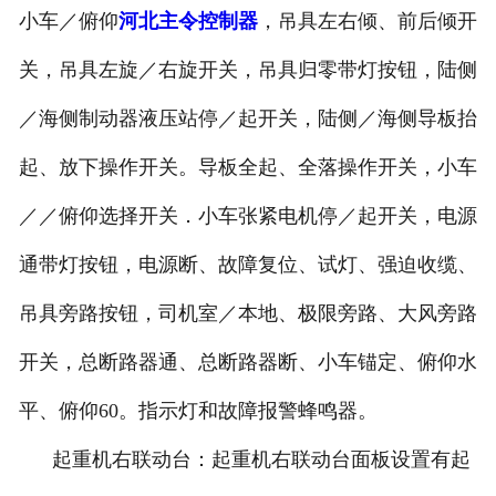
小车／俯仰
河北主令控制器
，吊具左右倾、前后倾开
关，吊具左旋／右旋开关，吊具归零带灯按钮，陆侧
／海侧制动器液压站停／起开关，陆侧／海侧导板抬
起、放下操作开关。导板全起、全落操作开关，小车
／／俯仰选择开关．小车张紧电机停／起开关，电源
通带灯按钮，电源断、故障复位、试灯、强迫收缆、
吊具旁路按钮，司机室／本地、极限旁路、大风旁路
开关，总断路器通、总断路器断、小车锚定、俯仰水
平、俯仰60。指示灯和故障报警蜂鸣器。
起重机右联动台：起重机右联动台面板设置有起