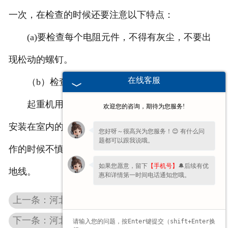
一次，在检查的时候还要注意以下特点：
(a)要检查每个电阻元件，不得有灰尘，不要出
现松动的螺钉。
在线客服
（b）检查电阻元件，不得出现短接现象。
起重机用的电阻器的制成都是敞开式，一般都是
欢迎您的咨询，期待为您服务!
安装在室内的，不多要加遮拦，以防让工作人员在工
您好呀～很高兴为您服务！😊 有什么问
题都可以跟我说哦。
作的时候不慎重点，为了保障安全，还需要安装有接
如果您愿意，留下
【手机号】
🔔后续有优
地线。
惠和详情第一时间电话通知您哦。
上一条：河北变频制动电阻柜
下一条：河北铁络铝电阻器