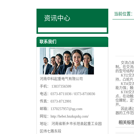
当前位置
资讯中心
联系我们
交流凸轮控
制。在交流
的型号结构
KTl2交
河南中科起重电气有限公司
持，凸轮片
KTl4交
手机： 13837356599
能力强；触
KTl0交
电话：0373-8711036 / 0373-8710036
点，在动触
位棘轮，定
传真：0373-8712991
开。
邮箱：
1370257957@qq.com
因此通过不
器的工作范
网址：
http://hebei.hnzkqzdq.com/
相关标签
地址： 河南省新乡市长垣县起重工业园
区纬七路东段