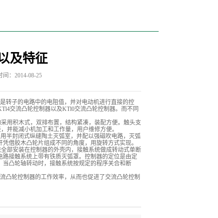
以及特征
间：2014-08-25
是转子的电路中的电阻值，并对电动机进行直接的控
l4交流凸轮控制器以及KTl0交流凸轮控制器。而不同
结构采用积木式，双排布置，结构紧凑，装配方便。触头支
轻，并能减小机加工和工作量，用户维修方便。
采用半封闭式纵缝陶土灭弧室，并配以强磁吹电路，灭弧
开凭借胶木凸轮片组成不同的角度，用旋转方式实现。
系统全部安装在控制器的外壳内，接触系统做成转动式单断
电路接触系统上带有铁质灭弧罩。控制器的定位是由定
。当凸轮轴转动时，接触系统按规定的程序关合和断
流凸轮控制器的工作效率，从而也促进了交流凸轮控制