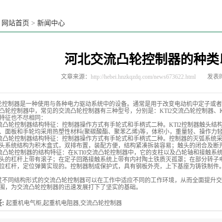
：
网站首页
>
新闻中心
河北交流凸轮控制器的种类
文章来源：
http://hebei.hnzkqzdq.com/news673622.html
发表时
制器是一种使用与各种电力驱动系统中的设备。通常是用于改变电动机中定子或者
凸轮控制器中，常见的交流凸轮控制器有三种型号，分别是：KTl2交流凸轮控制器、KT
特征也不尽相同：
流凸轮控制器结构特征：控制器操作方式有手轮式和手柄式二种。KTl2控制器触头
、面板和手轮均采用热塑性材料(聚碳酸酯、聚苯乙烯)等，体积小，重量轻、操作力
流凸轮控制器结构特征：控制器操作方式有手轮式和手柄式二种。控制器的灭弧系统
头系统结构为积木盒式，双排布置，装配方便，结构紧凑拆装容易；触头的闭合及断
流凸轮控制器的结构特征：在KTl0交流凸轮控制器中，它的支柱以及凸轮轴和接触
头的杠杆上带有滚子；在定子回路接触系统上带有内衬陶土铁质灭孤罩；在部分转子
位杠杆，定位弹簧实现的。控制器制成保护式，具有钢板外壳，上下基座为铸铁制件
同结构形式的交流凸轮控制器可以在工作中适应不同的工作环境，从而全面提升交
围，为交流凸轮控制器的迅速发展打下了坚实的基础。
:
起重机电气柜,起重机电阻器,交流凸轮控制器