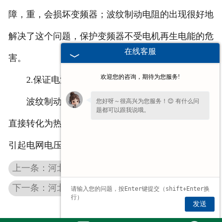
障，重，会损坏变频器；波纹制动电阻的出现很好地
解决了这个问题，保护变频器不受电机再生电能的危
在线客服
害。
欢迎您的咨询，期待为您服务!
2.保证电源网络的平稳运行
波纹制动电阻将电机快速制动过程中的再生电能
您好呀～很高兴为您服务！😊 有什么问
题都可以跟我说哦。
直接转化为热能，使再生电能不会反馈到电网，不会
引起电网电压波动，从而保证电网的平稳运行。
上一条：河北不锈钢电阻器的优点，你真的全部了解吗？
下一条：河北起重机电气柜的功能如何做才能改善
发送