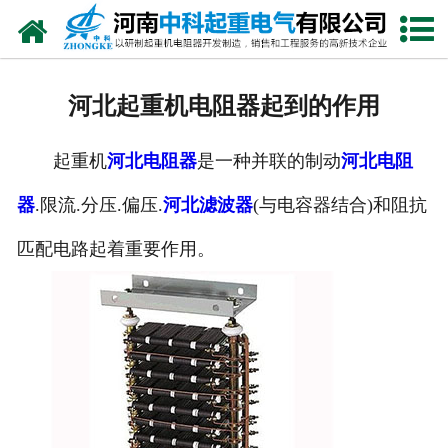
网站首页
走进我们
河北起重机电阻器起到的作用
新闻中心
起重机
河北电阻器
是一种并联的制动
河北电阻
产品中心
器
.限流.分压.偏压.
河北滤波器
(与电容器结合)和阻抗
资质荣誉
匹配电路起着重要作用。
公司风采
联系我们