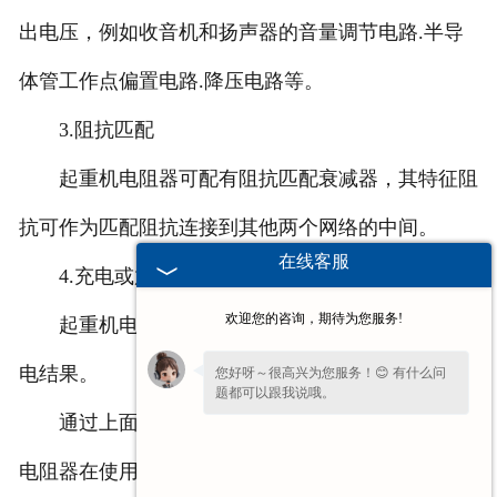
出电压，例如收音机和扬声器的音量调节电路.半导
体管工作点偏置电路.降压电路等。
3.阻抗匹配
起重机电阻器可配有阻抗匹配衰减器，其特征阻
抗可作为匹配阻抗连接到其他两个网络的中间。
在线客服
4.充电或放电
欢迎您的咨询，期待为您服务!
起重机电阻器也由充放电电路组成，以完成充放
电结果。
您好呀～很高兴为您服务！😊 有什么问
题都可以跟我说哦。
通过上面的讲解，我们是不是知道了这个起重机
电阻器在使用的时候，在电路里面起到的什么作用。