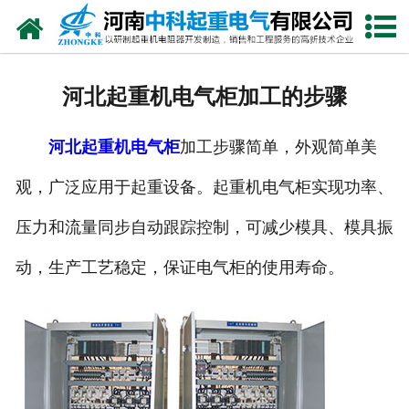
网站首页
走进我们
河北起重机电气柜加工的步骤
新闻中心
河北起重机电气柜
加工步骤简单，外观简单美
产品中心
观，广泛应用于起重设备。起重机电气柜实现功率、
资质荣誉
压力和流量同步自动跟踪控制，可减少模具、模具振
公司风采
动，生产工艺稳定，保证电气柜的使用寿命。
联系我们