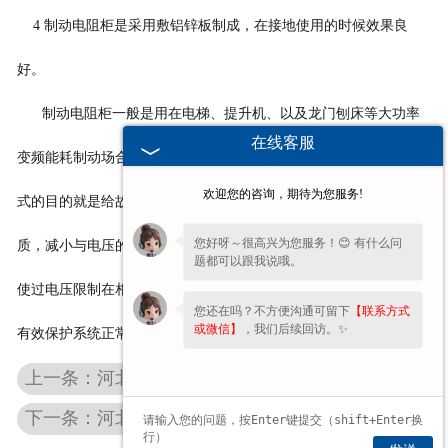
4
制动电阻柜是采用敷铝锌板制成，在接地使用的时候效果良
好。
制动电阻柜
一般是用在电梯、提升机、以及龙门刨床等大功率
在线客服
变频能耗制动场合，它使用的功率范围大，采用中性点电阻接地方
欢迎您的咨询，期待为您服务!
式的目的就是给故障点注入阻性电流，使接地故障电流呈阻容性
您好呀～很高兴为您服务！😊 有什么问
质，减小与电压的相位差，降低故障点电流过零熄弧后的重燃率，
题都可以跟我说哦。
使过电压限制在相电压的
2.6
倍以内，提高继电保护的灵敏度，从而
您还在吗？不方便沟通可留下
【联系方式
或微信】
，我们后续回访。✨
有效保护系统正常运行。
上一条：河北卷扬机专用电阻器在设备中占得比重比较的大
下一条：河北起重机电阻器是进行怎样的使用和维护