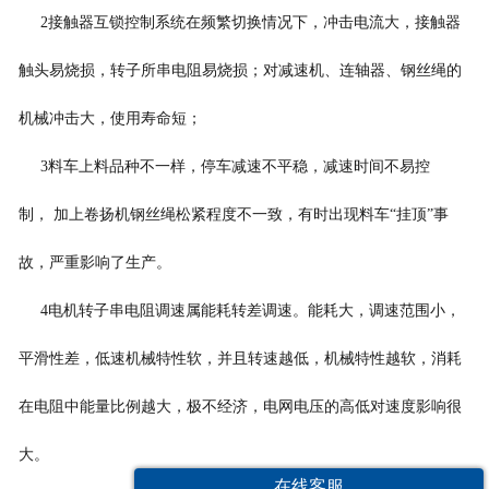
2
接触器互锁控制系统在频繁切换情况下，冲击电流大，接触器
触头易烧损，转子所串电阻易烧损；对减速机、连轴器、钢丝绳的
机械冲击大，使用寿命短；
3
料车上料品种不一样，停车减速不平稳，减速时间不易控
制， 加上卷扬机钢丝绳松紧程度不一致，有时出现料车“挂顶”事
故，严重影响了生产。
4
电机转子串电阻调速属能耗转差调速。能耗大，调速范围小，
平滑性差，低速机械特性软，并且转速越低，机械特性越软，消耗
在电阻中能量比例越大，极不经济，电网电压的高低对速度影响很
大。
在线客服