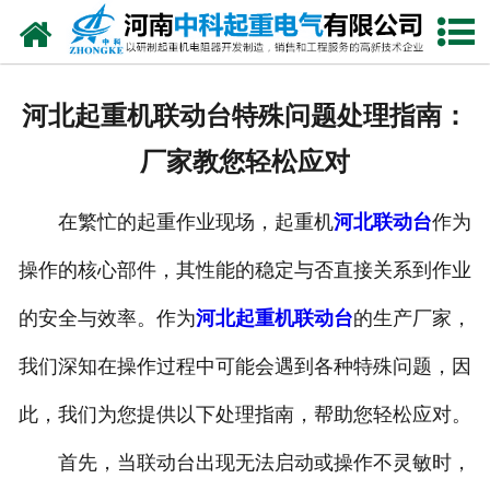
网站首页
走进我们
河北起重机联动台特殊问题处理指南：
新闻中心
厂家教您轻松应对
产品中心
在繁忙的起重作业现场，起重机
河北联动台
作为
资质荣誉
操作的核心部件，其性能的稳定与否直接关系到作业
公司风采
的安全与效率。作为
河北起重机联动台
的生产厂家，
联系我们
我们深知在操作过程中可能会遇到各种特殊问题，因
此，我们为您提供以下处理指南，帮助您轻松应对。
首先，当联动台出现无法启动或操作不灵敏时，