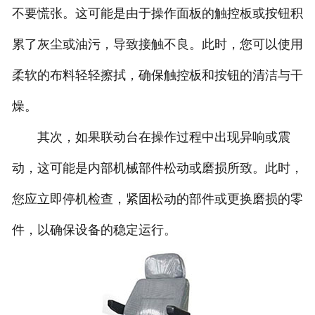
不要慌张。这可能是由于操作面板的触控板或按钮积
累了灰尘或油污，导致接触不良。此时，您可以使用
柔软的布料轻轻擦拭，确保触控板和按钮的清洁与干
燥。
其次，如果联动台在操作过程中出现异响或震
动，这可能是内部机械部件松动或磨损所致。此时，
您应立即停机检查，紧固松动的部件或更换磨损的零
件，以确保设备的稳定运行。