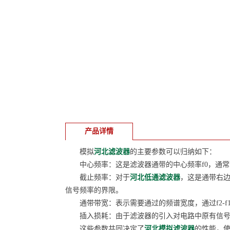
产品详情
模拟
河北滤波器
的主要参数可以归纳如下：
中心频率：这是滤波器通带的中心频率f0，通常
截止频率：对于
河北低通滤波器
，这是通带右
信号频率的界限。
通带带宽：表示需要通过的频谱宽度，通过f2-f1
插入损耗：由于滤波器的引入对电路中原有信号带
这些参数共同决定了
河北模拟滤波器
的性能，