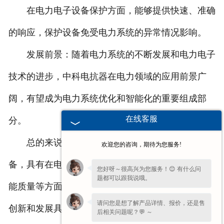
在电力电子设备保护方面，能够提供快速、准确
的响应，保护设备免受电力系统的异常情况影响。
发展前景：随着电力系统的不断发展和电力电子
技术的进步，中科电抗器在电力领域的应用前景广
阔，有望成为电力系统优化和智能化的重要组成部
在线客服
分。
总的来说，中科电抗器作为一种新型电力电子设
欢迎您的咨询，期待为您服务!
备，具有在电力系统中提高能效、保护设备、改善电
您好呀～很高兴为您服务！😊 有什么问
题都可以跟我说哦。
能质量等方面的重要作用，对于推动电力领域的技术
请问您是想了解产品详情、报价，还是售
创新和发展具有重要意义。
后相关问题呢？💬 ～