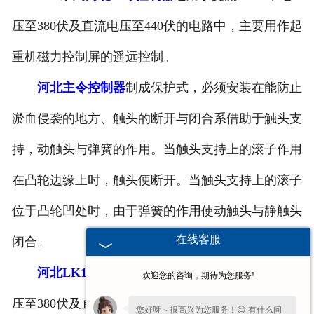
河北滤波器
压至380伏及直流电压至440伏的电路中，主要用作起
重机磁力控制屏的遥远控制。
河北触头总成
河北主令控制器
制成保护式，必须安装在能防止
淤血侵袭的地方、触头的断开与闭合系借助于触头支
持，动触头与弹簧的作用。当触头支持上的滚子作用
在凸轮边缘上时，触头便断开。当触头支持上的滚子
位于凸轮凹处时，由于弹簧的作用使动触头与静触头
在线客服
闭合。
河北LK1系列主令控制器
适用于交流50HZ，电
欢迎您的咨询，期待为您服务!
压至380伏及直流电压至440伏的电路中，主要用作起
您好呀～很高兴为您服务！😊 有什么问