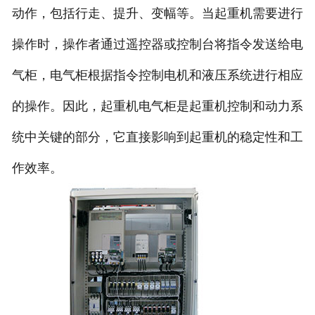
动作，包括行走、提升、变幅等。当起重机需要进行
操作时，操作者通过遥控器或控制台将指令发送给电
气柜，电气柜根据指令控制电机和液压系统进行相应
的操作。因此，起重机电气柜是起重机控制和动力系
统中关键的部分，它直接影响到起重机的稳定性和工
作效率。