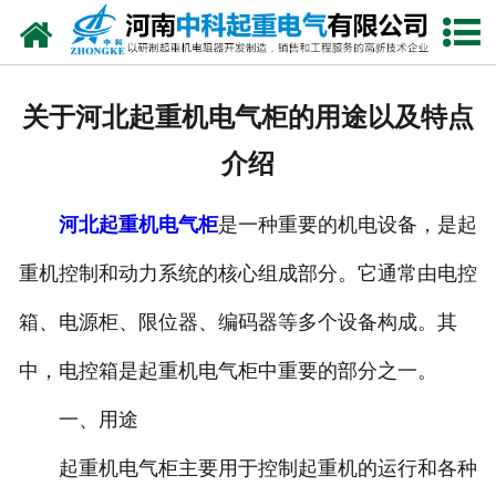
网站首页
走进我们
关于河北起重机电气柜的用途以及特点
新闻中心
介绍
产品中心
河北起重机电气柜
是一种重要的机电设备，是起
资质荣誉
重机控制和动力系统的核心组成部分。它通常由电控
公司风采
箱、电源柜、限位器、编码器等多个设备构成。其
联系我们
中，电控箱是起重机电气柜中重要的部分之一。
一、用途
起重机电气柜主要用于控制起重机的运行和各种