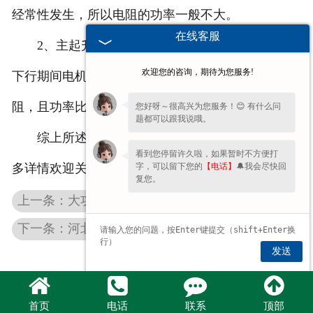
经常性发生，所以电阻的功率一般不大。
在线客服
2、主起升和付起升对应B，即提升下行，由于
欢迎您的咨询，期待为您服务!
下行期间电机一直处于发电，所以选择制动单元和电
阻，且功率比较大。
您好呀～很高兴为您服务！😊 有什么问
题都可以跟我说哦。
综上所述是波纹电阻厂家和大家分享的知识，更
看到您停留许久啦，如果暂时不方便打
字，可以留下您的
【电话】
🔔我会尽快回
多详情欢迎关注我们的网站了解。
复您。
上一条：大功率河北铝壳电阻的质量如何提供
下一条：河北不锈钢电阻器的使用方法及注意事项
发送
首页
电话
联系
顶部
豫公网安备 41072802000744号