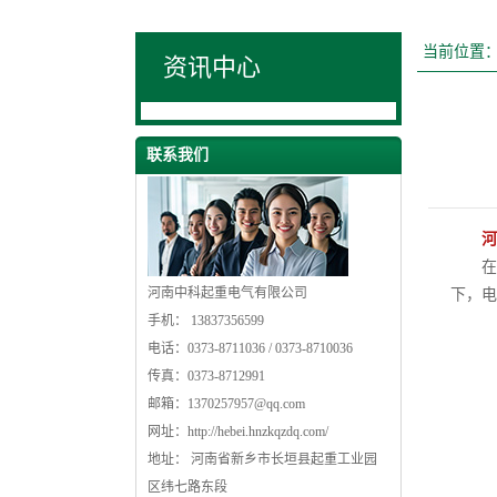
当前位置
资讯中心
联系我们
河
在什
河南中科起重电气有限公司
下，电
手机： 13837356599
电话：0373-8711036 / 0373-8710036
传真：0373-8712991
邮箱：
1370257957@qq.com
网址：
http://hebei.hnzkqzdq.com/
地址： 河南省新乡市长垣县起重工业园
区纬七路东段