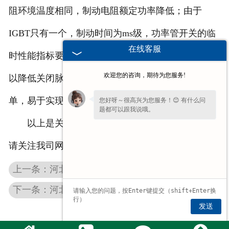
阻环境温度相同，制动电阻额定功率降低；由于
IGBT只有一个，制动时间为ms级，功率管开关的临
在线客服
时性能指标要求较低，甚至要求关闭时间尽可能短，
欢迎您的咨询，期待为您服务!
以降低关闭脉冲电压，保护功率管；控制机制相对简
单，易于实现。
您好呀～很高兴为您服务！😊 有什么问
题都可以跟我说哦。
以上是关于波纹制动电阻的相关介绍，更多详情
请关注我司网站了解。
上一条：河北铝壳制动电阻中铝起到了哪些作用？
下一条：河北起重机联动台中频敏电阻器的作用
发送