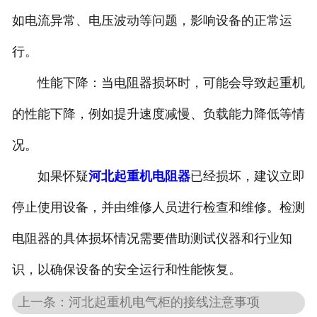
如电流异常、电压波动等问题，影响设备的正常运
行。
性能下降：当电阻器损坏时，可能会导致起重机
的性能下降，例如提升速度减慢、负载能力降低等情
况。
如果怀疑
河北起重机电阻器
已经损坏，建议立即
停止使用设备，并由维修人员进行检查和维修。检测
电阻器的具体损坏情况需要借助测试仪器和行业知
识，以确保设备的安全运行和性能恢复。
上一条：河北起重机电气柜的接线注意事项