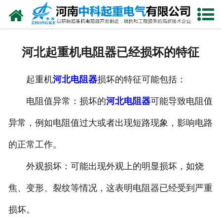
网站首页
走进我们
河北起重机电阻器已经损坏的特征
新闻中心
起重机
河北电阻器
损坏的特征可能包括：
产品中心
电阻值异常：损坏的
河北电阻器
可能导致电阻值
资质荣誉
异常，例如电阻值过大或者出现短路现象，影响电路
公司风采
的正常工作。
联系我们
外观损坏：可能出现外观上的明显损坏，如烧
焦、变形、裂纹等情况，这表明电阻器已经受到严重
损坏。