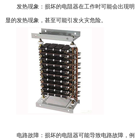
发热现象：损坏的电阻器在工作时可能会出现明
显的发热现象，甚至可能引发火灾危险。
电路故障：损坏的电阻器可能导致电路故障，例