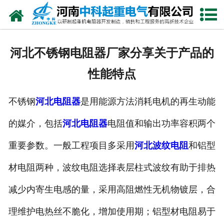
网站首页
走进我们
河北不锈钢电阻器厂家分享关于产品的
新闻中心
性能特点
产品中心
不锈钢
河北电阻器
是用能源方法消耗电机的再生动能
资质荣誉
的媒介，包括
河北电阻器
电阻值和输出功率容积两个
公司风采
重要参数。一般工程项目多采用
河北波纹电阻
和铝型
联系我们
材电阻两种，波纹电阻选择表层柱式波纹有助于排热
减少内寄生电感的量，采用高阻燃性无机物镀层，合
理维护电热丝不脆化，增加使用期；铝型材电阻易于