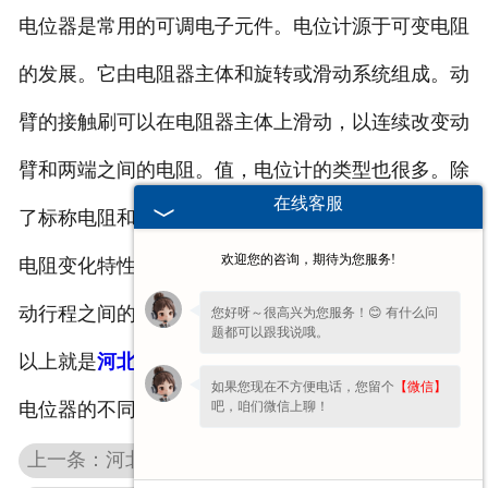
电位器是常用的可调电子元件。电位计源于可变电阻
的发展。它由电阻器主体和旋转或滑动系统组成。动
臂的接触刷可以在电阻器主体上滑动，以连续改变动
臂和两端之间的电阻。值，电位计的类型也很多。除
在线客服
了标称电阻和额定功率外，电位计的主要参数还具有
欢迎您的咨询，期待为您服务!
电阻变化特性，它是指阻力值与动臂的旋转角度或滑
动行程之间的关系。
您好呀～很高兴为您服务！😊 有什么问
题都可以跟我说哦。
以上就是
河北起重机电阻器
厂家总结的关于电阻器和
如果您现在不方便电话，您留个
【微信】
吧，咱们微信上聊！
电位器的不同之处，希望能够帮助到您！
上一条：河北铝壳电阻的几种电阻形式的介绍