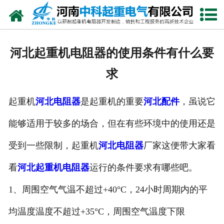
网站首页
走进我们
河北起重机电阻器的使用条件有什么要
新闻中心
求
产品中心
起重机
河北电阻器
是起重机的重要
河北配件
，虽说它
资质荣誉
能够适用于较多的场合，但在有些环境中的使用还是
公司风采
受到一些限制，起重机
河北电阻器
厂家这便带大家看
联系我们
看
河北起重机电阻器
运行的条件要求有哪些吧。
1、周围空气气温不超过+40°C，24小时周期内的平
均温度温度不超过+35°C，周围空气温度下限