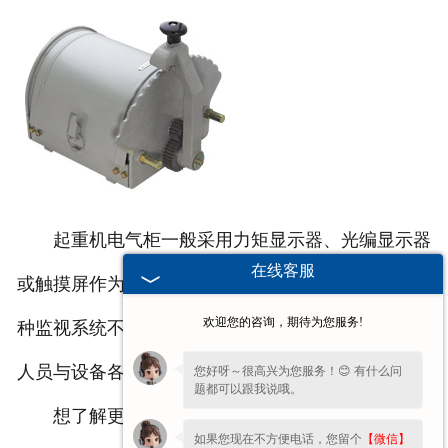
起重机电气柜一般采用力矩显示器、光编显示器
在线客服
或触摸屏作为终端来监视设备个机构的运行状况。这
欢迎您的咨询，期待为您服务!
种监视系统不仅功能单一，界面简单，并且凑走维护
人员与设备各机构互动有所局限性。
您好呀～很高兴为您服务！😊 有什么问
题都可以跟我说哦。
想了解更多起重机电气柜的相关资讯，欢迎您来
如果您现在不方便电话，您留个
【微信】