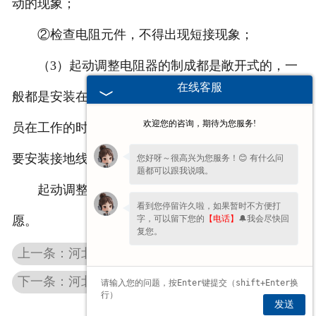
动的现象；
②检查电阻元件，不得出现短接现象；
（3）起动调整电阻器的制成都是敞开式的，一
在线客服
般都是安装在室内的，不要多加遮拦，以防让工作人
欢迎您的咨询，期待为您服务!
员在工作的时候不慎重点，同时为了保证安全，还需
要安装接地线。
您好呀～很高兴为您服务！😊 有什么问
题都可以跟我说哦。
起动调整电阻器的使用安全，是你我共同的心
看到您停留许久啦，如果暂时不方便打
字，可以留下您的
【电话】
🔔我会尽快回
愿。
复您。
上一条：河北起动调整电阻器厂家分享电阻器的应用
下一条：河北起重调整电阻器的性能及选用原则
发送