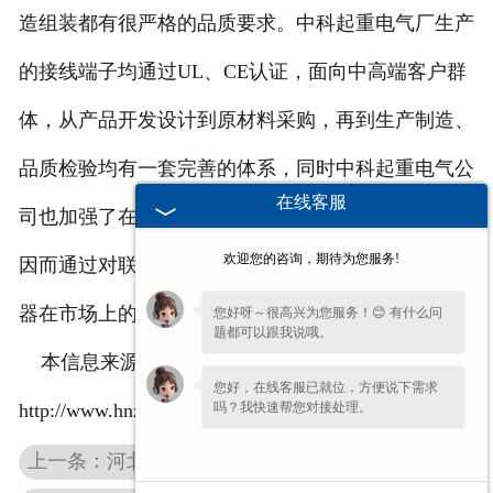
造组装都有很严格的品质要求。中科起重电气厂生产
的接线端子均通过UL、CE认证，面向中高端客户群
体，从产品开发设计到原材料采购，再到生产制造、
品质检验均有一套完善的体系，同时中科起重电气公
在线客服
司也加强了在产品售后等多方面的建设。
欢迎您的咨询，期待为您服务!
因而通过对联动控制器的不断创新与发展，联动控制
器在市场上的应用也更广，并得到了市场的推广。
您好呀～很高兴为您服务！😊 有什么问
题都可以跟我说哦。
本信息来源于：
您好，在线客服已就位，方便说下需求
吗？我快速帮您对接处理。
http://www.hnzkqzdq.com/news/35.html
上一条：河北制动电阻出现异常的处理方法