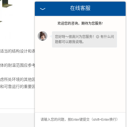
在线客服
欢迎您的咨询，期待为您服务!
您好呀～很高兴为您服务！😊 有什么问
题都可以跟我说哦。
适当的结构设计和表面处理可以提高其耐高
如果您愿意，留下
【手机号】
🔔后续有
优惠和详情第一时间电话通知您哦。
体的耐温范围应参考制造商提供的技术规格
虑所处环境的其他因素，如周围温度、通风
和可靠运行的重要因素。建议在使用波纹电