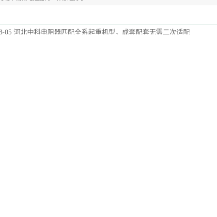
8-05
河北中科电阻器匹配全系起重机型，成套配套无需二次适配
7-29
河北起重机保护柜集成多类信号元件，同步监测多路回路状态
7-22
河北起重机联动台摇杆行程分长短，适配精准吊装操作
6-17
河北波纹电阻曲面丝体扩大散热面积，适配频繁制动起重回路