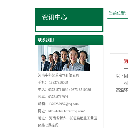
当前位置
资讯中心
联系我们
河
一般
河南中科起重电气有限公司
以下因
手机： 13837356599
材料
电话：0373-8711036 / 0373-8710036
高温环
传真：0373-8712991
邮箱：
1370257957@qq.com
网址：
http://hebei.hnzkqzdq.com/
地址： 河南省新乡市长垣县起重工业园
区纬七路东段