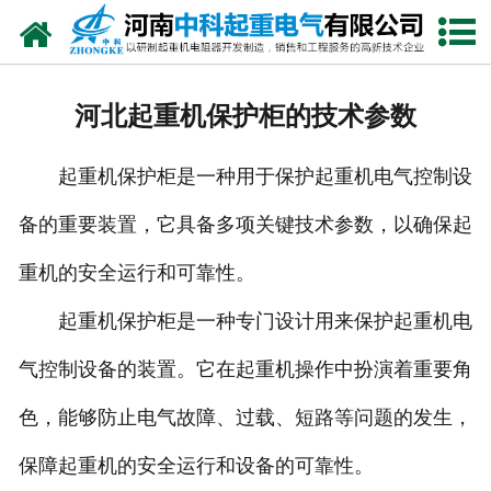
网站首页
走进我们
河北起重机保护柜的技术参数
新闻中心
起重机保护柜是一种用于保护起重机电气控制设
产品中心
备的重要装置，它具备多项关键技术参数，以确保起
资质荣誉
重机的安全运行和可靠性。
公司风采
起重机保护柜是一种专门设计用来保护起重机电
联系我们
气控制设备的装置。它在起重机操作中扮演着重要角
色，能够防止电气故障、过载、短路等问题的发生，
保障起重机的安全运行和设备的可靠性。