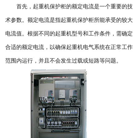
首先，起重机保护柜的额定电流是一个重要的技
术参数。额定电流是指起重机保护柜所能承受的较大
电流值。根据不同的起重机型号和工作条件，需确定
合适的额定电流，以确保起重机电气系统在正常工作
范围内运行，并且不会发生过载或短路等问题。