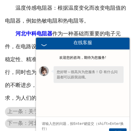
温度传感电阻器：根据温度变化而改变电阻值的
电阻器，例如热敏电阻和热电阻等。
河北中科电阻器
作为一种基础而重要的电子元
在线客服
件，在电路设计和电子设备中发挥着关键的作用。其
欢迎您的咨询，期待为您服务!
稳定性、精准性和可调性使得电子系统能够正常运
行，同时也为创新应用提供了广阔的空间。随着技术
您好呀～很高兴为您服务！😊 有什么问
题都可以跟我说哦。
的不断进步，电阻器将继续发展并适应新兴领域的需
求，为人们的生活带来更多的便利和创新。
上一条：关于河北起重机保护柜的详细介绍
下一条：河北铝壳电阻是散热与可靠性很好的结合！