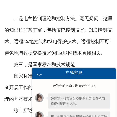
二是电气控制理论和控制方法。毫无疑问，这里
的知识也非常丰富，包括传统控制技术、PLC控制技
术、远程/本地控制和继电保护技术。远程控制不可
避免地与数据交换技术9和互联网技术直接相关。
第三，是国家标准和技术规范
在线客服
国家标准和技术规范非常重要，是我国电气工作
欢迎您的咨询，期待为您服务!
者开展工作的标准，是电气柜制造、运行、维护和管
理的基本技术要求。
您好呀～很高兴为您服务！😊 有什么问
题都可以跟我说哦。
综上所述是
河北起重机电气柜
厂家和大家分享的
我一直在这边等候您哦～如果暂时不方便