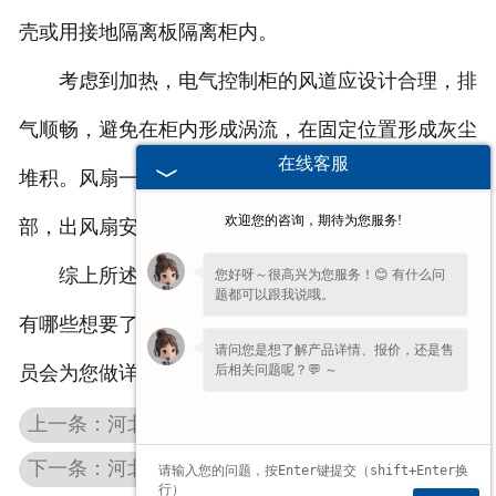
壳或用接地隔离板隔离柜内。
考虑到加热，电气控制柜的风道应设计合理，排
气顺畅，避免在柜内形成涡流，在固定位置形成灰尘
在线客服
堆积。风扇一般安装在出风口附近，进风扇安装在下
欢迎您的咨询，期待为您服务!
部，出风扇安装在柜上部。
综上所述是起重机电气柜的相关介绍，如果您还
您好呀～很高兴为您服务！😊 有什么问
题都可以跟我说哦。
有哪些想要了解的，欢迎留言或致电，我们的工作人
请问您是想了解产品详情、报价，还是售
后相关问题呢？💬 ～
员会为您做详细的介绍。
上一条：河北波纹制动电阻很好的解决了哪些问题？
下一条：河北起重机电阻器的质量应该怎么提高？