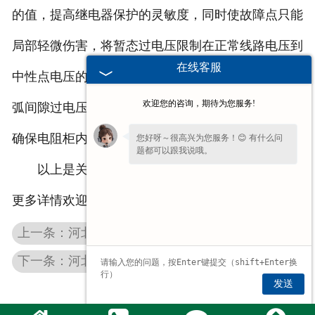
的值，提高继电器保护的灵敏度，同时使故障点只能
局部轻微伤害，将暂态过电压限制在正常线路电压到
在线客服
中性点电压的2.6倍，限制电弧的重新点火，防止电
欢迎您的咨询，期待为您服务!
弧间隙过电压损坏主要设备，防止铁磁共振过电压，
确保电阻柜内发电机安全正常运行。
您好呀～很高兴为您服务！😊 有什么问
题都可以跟我说哦。
以上是关于
河北起重机电阻
柜的一些简单介绍，
更多详情欢迎关注我司网站了解。
上一条：河北起重机联动台正常使用应该满足条件？
下一条：河北铝壳制动电阻的故障分析
发送