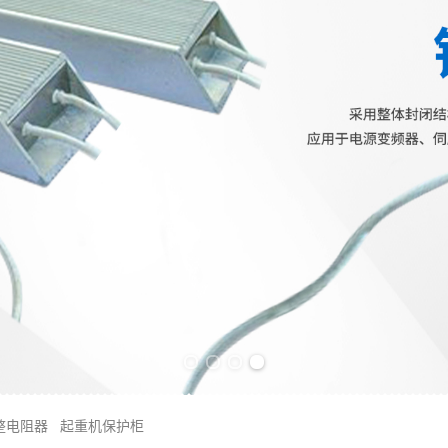
Previous slide
Next slide
整电阻器
起重机保护柜