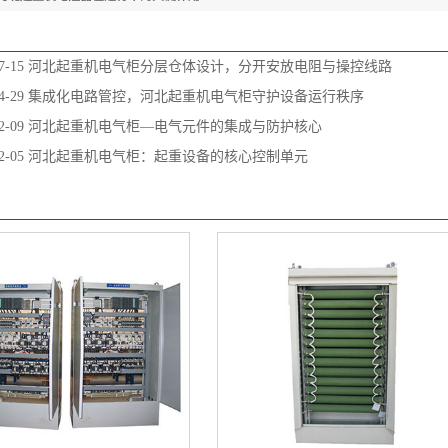
7-15
河北起重机电气柜分层仓体设计，分开安放电阻与操控线路
4-29
集成化电路管控，河北起重机电气柜守护设备运行秩序
2-09
河北起重机电气柜—电气元件的集成与防护核心
2-05
河北起重机电气柜：起重设备的核心控制单元