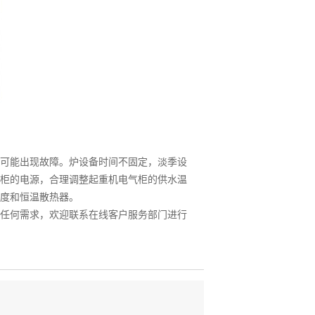
可能出现故障。炉设备时间不固定，淡季设
柜的电源，合理调整起重机电气柜的供水温
度和恒温散热器。
任何需求，欢迎联系在线客户服务部门进行