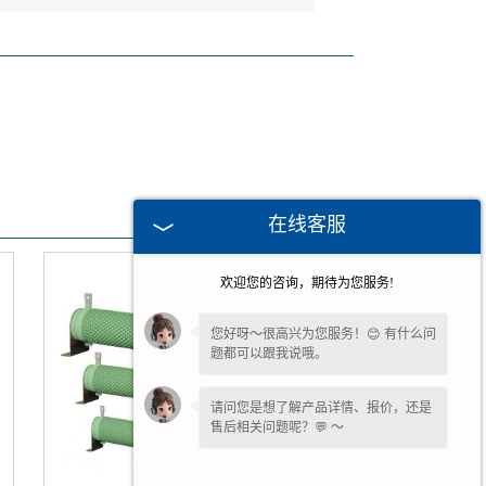
在线客服
欢迎您的咨询，期待为您服务!
您好呀～很高兴为您服务！😊 有什么问
题都可以跟我说哦。
请问您是想了解产品详情、报价，还是
售后相关问题呢？💬 ～