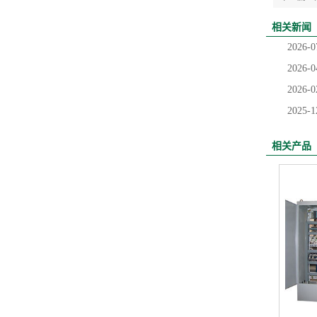
相关新闻
2026-0
2026-0
2026-0
2025-1
相关产品