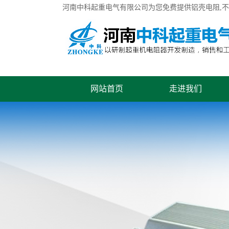
河南中科起重电气有限公司为您免费提供
铝壳电阻
,
网站首页
走进我们