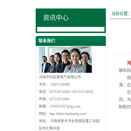
当前位置
资讯中心
联系我们
河
展和技
河南中科起重电气有限公司
我们
手机： 13837356599
滑。在
电话：0373-8711036 / 0373-8710036
在安
传真：0373-8712991
改。为
邮箱：
1370257957@qq.com
制柜的
网址：
http://hebei.hnzkqzdq.com/
地址： 河南省新乡市长垣县起重工业园
区纬七路东段