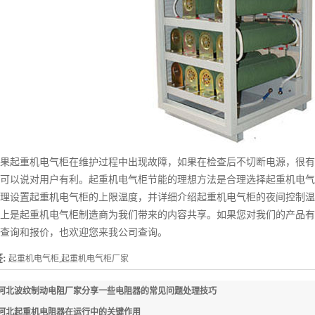
起重机电气柜在维护过程中出现故障，如果在检查后不切断电源，很有
可以说对用户有利。起重机电气柜节能的理想方法是合理选择起重机电气
理设置起重机电气柜的上限温度，并详细介绍起重机电气柜的夜间控制温
是起重机电气柜制造商为我们带来的内容共享。如果您对我们的产品有
查询和报价，也欢迎您来我公司查询。
:
起重机电气柜,起重机电气柜厂家
河北波纹制动电阻厂家分享一些电阻器的常见问题处理技巧
河北起重机电阻器在运行中的关键作用