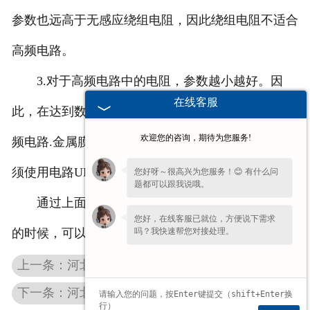
参数也远高于无感应绕组电阻，因此绕组电阻不适合
高频电路。
3.对于高频电路中的电阻，参数越小越好。因
在线客服
此，在达到数百个目标时MHz碳膜电阻器应用于高
欢迎您的咨询，期待为您服务!
频电路.金属膜电阻器和金属氧化膜电阻器，UHF必
须使用电路UHF碳膜电阻器。
您好呀～很高兴为您服务！😊 有什么问
题都可以跟我说哦。
通过上面的讲解，希望大家在选择不锈钢电阻器
您好，在线客服已就位，方便说下需求
吗？我快速帮您对接处理。
的时候，可以根据自己的实际情况来选择。
上一条：河北起重机电气柜如何维修能展现优点
下一条：河北起重机电阻器是一个控制系统