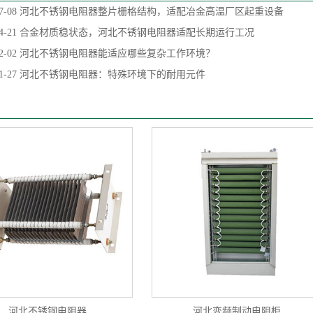
7-08
河北不锈钢电阻器整片栅格结构，适配冶金高温厂区起重设备
4-21
合金材质稳状态，河北不锈钢电阻器适配长期运行工况
2-02
河北不锈钢电阻器能适应哪些复杂工作环境？
1-27
河北不锈钢电阻器：特殊环境下的耐用元件
河北不锈钢电阻器
河北变频制动电阻柜