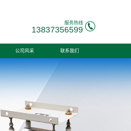
服务热线
13837356599
公司风采
联系我们