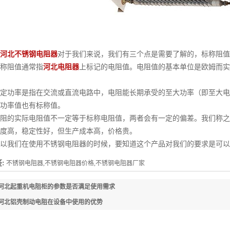
河北不锈钢电阻器
对于我们来说，我们有三个点是需要了解的，标称阻值
阻值通常指
河北电阻器
上标记的电阻值。电阻值的基本单位是欧姆而实
功率是指在交流或直流电路中，电阻能长期承受的至大功率（即至大电
功率值也有标称值。
的实际电阻值不一定等于标称电阻值，两者会有一定的偏差。我们称之
度高，稳定性好，但生产成本高，价格贵。
我们在使用不锈钢电阻器的时候，要知道这个产品对我们的要求是可以
:
不锈钢电阻器,不锈钢电阻器价格,不锈钢电阻器厂家
河北起重机电阻柜的参数是否满足使用需求
河北铝壳制动电阻在设备中使用的优势