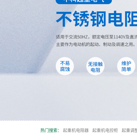
热门搜索：
起重机电阻器
起重机电控柜
起重调