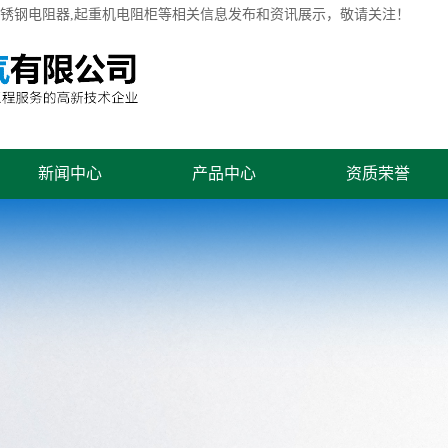
不锈钢电阻器,起重机电阻柜等相关信息发布和资讯展示，敬请关注！
新闻中心
产品中心
资质荣誉