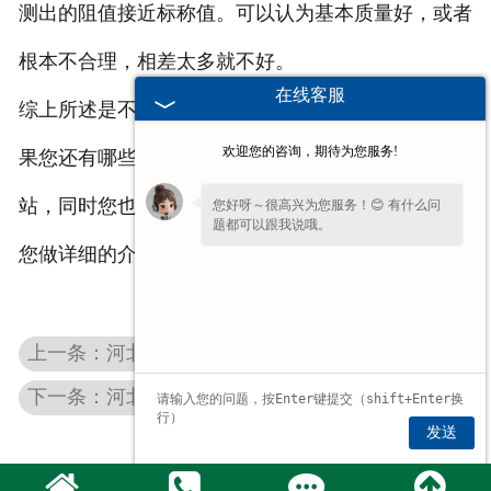
测出的阻值接近标称值。可以认为基本质量好，或者
根本不合理，相差太多就不好。
在线客服
综上所述是不锈钢电阻器厂家和大家分享的内容，如
欢迎您的咨询，期待为您服务!
果您还有哪些疑问或是想要了解的，欢迎关注我司网
站，同时您也可以留言或致电，我们的工作人员会为
您好呀～很高兴为您服务！😊 有什么问
题都可以跟我说哦。
您做详细的介绍。
上一条：河北起重机电气柜在使用时对环境有哪些要求
下一条：河北波纹电阻在电梯中使用的优缺点
发送