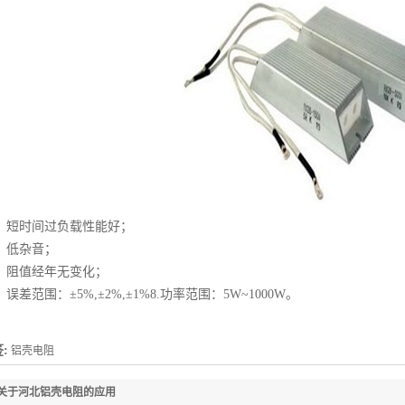
、短时间过负载性能好；
、低杂音；
、阻值经年无变化；
、误差范围：±5%,±2%,±1%8.功率范围：5W~1000W。
:
铝壳电阻
关于河北铝壳电阻的应用