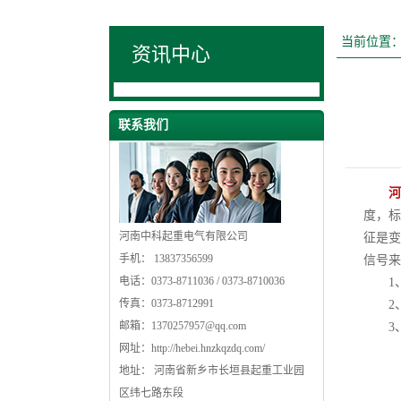
当前位置
资讯中心
联系我们
河
度，标
河南中科起重电气有限公司
征是变
手机： 13837356599
信号来
电话：0373-8711036 / 0373-8710036
1
传真：0373-8712991
2
邮箱：
1370257957@qq.com
3
网址：
http://hebei.hnzkqzdq.com/
地址： 河南省新乡市长垣县起重工业园
区纬七路东段