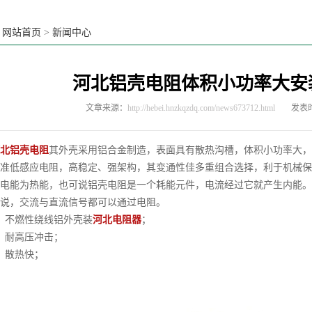
：
网站首页
>
新闻中心
河北铝壳电阻体积小功率大安
文章来源：
http://hebei.hnzkqzdq.com/news673712.html
发表时
北铝壳电阻
其外壳采用铝合金制造，表面具有散热沟槽，体积小功率大，
准低感应电阻，高稳定、强架构，其变通性佳多重组合选择，利于机械保
电能为热能，也可说铝壳电阻是一个耗能元件，电流经过它就产生内能。
说，交流与直流信号都可以通过电阻。
、不燃性绕线铝外壳装
河北电阻器
；
、耐高压冲击；
、散热快；