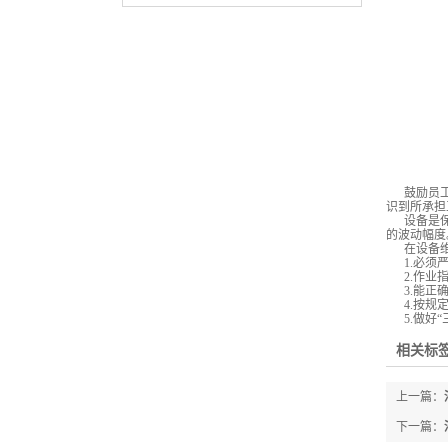
鼓励员
识到所承担
设备是
的波动幅度
在设备
1.必
2.作
3.能
4.按
5.做好
相关标签
上一篇：
下一篇：