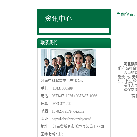
当前位置
资讯中心
联系我们
河北铝
们产品符合
人员的
避免”或“
河南中科起重电气有限公司
识，其思想
操作人
手机： 13837356599
确保岗
提
电话：0373-8711036 / 0373-8710036
传真：0373-8712991
邮箱：
1370257957@qq.com
网址：
http://hebei.hnzkqzdq.com/
地址： 河南省新乡市长垣县起重工业园
区纬七路东段