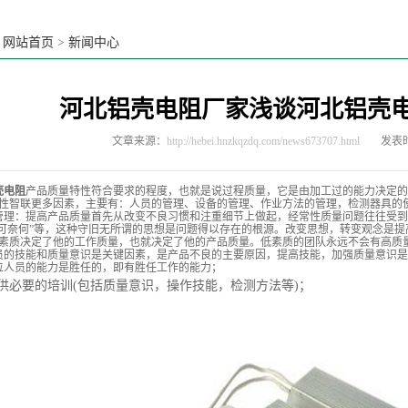
：
网站首页
>
新闻中心
河北铝壳电阻厂家浅谈河北铝壳
文章来源：
http://hebei.hnzkqzdq.com/news673707.html
发表时
壳电阻
产品质量特性符合要求的程度，也就是说过程质量，它是由加工过的能力决定的
性智联更多因素，主要有：人员的管理、设备的管理、作业方法的管理，检测器具的
管理：提高产品质量首先从改变不良习惯和注重细节上做起，经常性质量问题往往受到旧
无可奈何”等，这种守旧无所谓的思想是问题得以存在的根源。改变思想，转变观念是
素质决定了他的工作质量，也就决定了他的产品质量。低素质的团队永远不会有高质
员的技能和质量意识是关键因素，是产品不良的主要原因，提高技能，加强质量意识是
位人员的能力是胜任的，即有胜任工作的能力；
供必要的培训(包括质量意识，操作技能，检测方法等)；