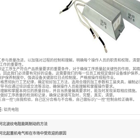
工参与质量改进，以加强对过程的控制和理解。明确每个操作人员的职责和权限，清楚
工作的重要性。
保证工序生产符合产品质量要求的重要条件，对于确保工序质量起关键性的作用，其精
。因此我们必须要有完好的设备。这需要我们的每一位员工按规定做好设备维护保养
维护保养制度中，强调设备关键部位日点检制度。严格按操作规程作业。
须严格贯彻执行工艺纪律，确定较好加工方法，选用合理的加工参数和工装夹具，编制必
业指导书应通过培训或交流等活动，确保操作人员能理解和掌握操作要求。
正确理解和掌握本岗位的质量目标，并且当质量偏离要求时，能及时发现采取相应措施。
规定做好工序质量的检测和记录，确保记录填写及时，完整，真实，清楚。
“三自一控”(自我检验，自己区分合格与不合格，自己做标识)“一控”控制自检正确率。
:
铝壳电阻
河北波纹电阻能耗制动的方法
河北起重机电气柜在市场中受欢迎的原因