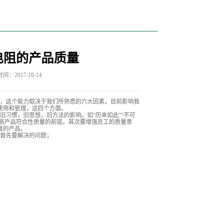
电阻的产品质量
间：2017-10-14
，这个能力取决于我们所熟悉的六大因素。目前影响我
使用和管理，这四个方面。
习惯，旧思想，旧方法的影响。如“历来如此”“不可
提高产品符合性质量的前提。其次要增强员工的质量意
量的产品。
首先要解决的问题；