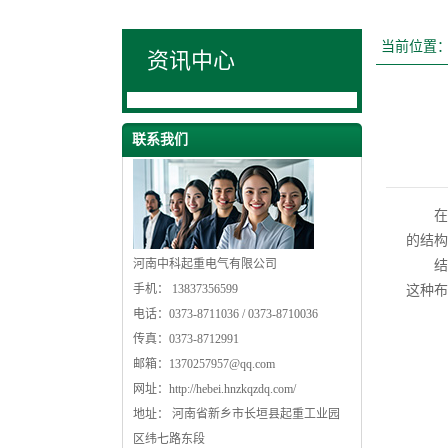
当前位置
资讯中心
联系我们
在电
的结构
河南中科起重电气有限公司
结构
手机： 13837356599
这种
电话：0373-8711036 / 0373-8710036
传真：0373-8712991
邮箱：
1370257957@qq.com
网址：
http://hebei.hnzkqzdq.com/
地址： 河南省新乡市长垣县起重工业园
区纬七路东段