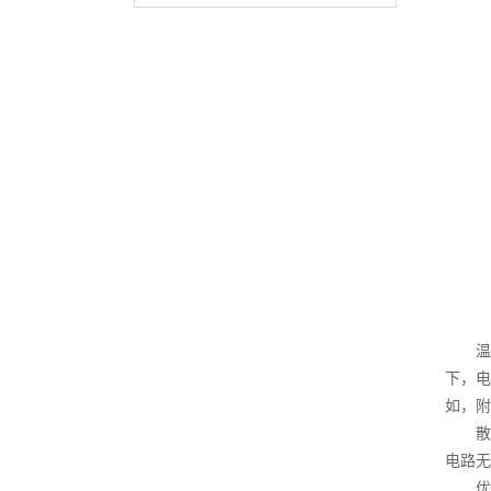
温度
下，电
如，附
散热
电路无
优化