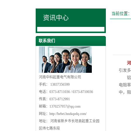
当前位置
资讯中心
联系我们
河
引发多
河南中科起重电气有限公司
铝壳
手机： 13837356599
电阻率
电话：0373-8711036 / 0373-8710036
中，阻
传真：0373-8712991
邮箱：
1370257957@qq.com
网址：
http://hebei.hnzkqzdq.com/
地址： 河南省新乡市长垣县起重工业园
区纬七路东段