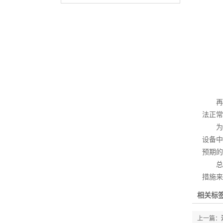
再者
法正常
为了
设备中
预期的
总之
措施来
相关标签
上一篇：