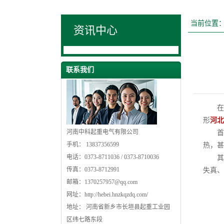
当前位置
资讯中心
联系我们
在我
形
河北
河南中科起重电气有限公司
首先
手机： 13837356599
热，甚
电话：0373-8711036 / 0373-8710036
其次
传真：0373-8712991
失真、
邮箱：
1370257957@qq.com
网址：
http://hebei.hnzkqzdq.com/
地址： 河南省新乡市长垣县起重工业园
区纬七路东段