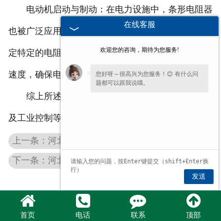
电动机启动与制动：在电力设施中，条形电阻器
在线客服
也被广泛应用于电动机的启动和制动过程中。通过设
欢迎您的咨询，期待为您服务!
定特定的电阻值，可以控制电动机的启动电流和制动
速度，确保电动机的稳定运行。
您好呀～很高兴为您服务！😊 有什么问
题都可以跟我说哦。
综上所述，条形电阻器在电子设备、电力设施以
及工业控制等领域中发挥着重要作用。
上一条：河北中科电阻器发热严重的正确处理方法
下一条：河北不锈钢电阻器出现问题的处理小技巧
发送
首页
电话
联系
顶部
豫公网安备 41072802000744号